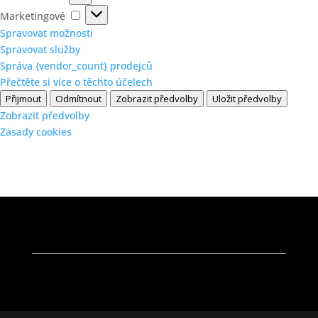
Marketingové
Marketingové
Spravovat možnosti
Spravovat služby
Správa {vendor_count} prodejců
Přečtěte si více o těchto účelech
Přijmout
Odmítnout
Zobrazit předvolby
Uložit předvolby
Zobrazit předvolby
Zásady cookies